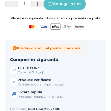
Adauga in cos
Plătește în siguranță folosind metoda preferată de plată
Produs disponibil pentru comandă
✓
Cumperi în siguranță
14 zile retur
↩
Comanzi fără griji
Produse verificate
✓
Calitate și siguranță pentru copil
Livrare rapidă
🚚
Prin curier, oriunde în România
Cod produs:
GGB-DSOME0231BL