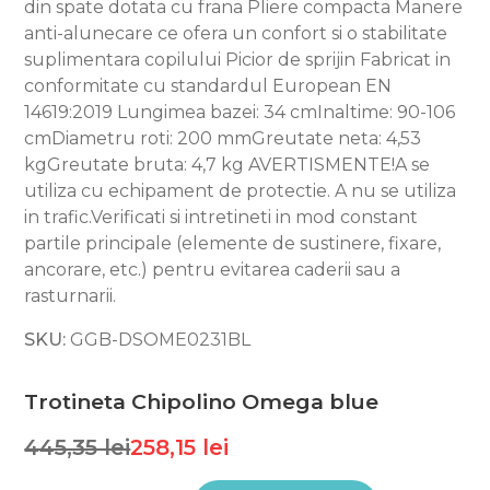
din spate dotata cu frana Pliere compacta Manere
anti-alunecare ce ofera un confort si o stabilitate
suplimentara copilului Picior de sprijin Fabricat in
conformitate cu standardul European ЕN
14619:2019 Lungimea bazei: 34 cmInaltime: 90-106
cmDiametru roti: 200 mmGreutate neta: 4,53
kgGreutate bruta: 4,7 kg AVERTISMENTE!A se
utiliza cu echipament de protectie. A nu se utiliza
in trafic.Verificati si intretineti in mod constant
partile principale (elemente de sustinere, fixare,
ancorare, etc.) pentru evitarea caderii sau a
rasturnarii.
SKU:
GGB-DSOME0231BL
Trotineta Chipolino Omega blue
445,35 lei
258,15 lei