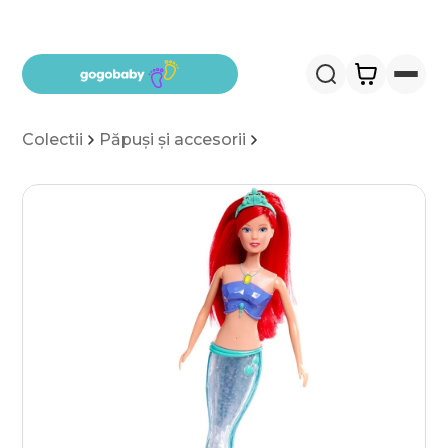
Salt la conținut
Colectii
Păpuși și accesorii