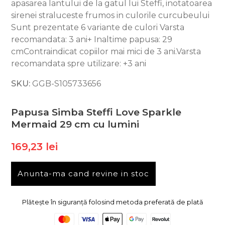
apasarea lantului de la gatul lui Steffi, inotatoarea
sirenei straluceste frumos in culorile curcubeului
Sunt prezentate 6 variante de culori Varsta
recomandata: 3 ani+ Inaltime papusa: 29
cmContraindicat copiilor mai mici de 3 ani.Varsta
recomandata spre utilizare: +3 ani
SKU:
GGB-S105733656
Papusa Simba Steffi Love Sparkle
Mermaid 29 cm cu lumini
169,23 lei
Anunta-ma cand revine in stoc
Plătește în siguranță folosind metoda preferată de plată