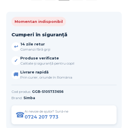
Momentan indisponibil
Cumperi în siguranță
14 zile retur
↩
Comanzi fără griji
Produse verificate
✓
Calitate și siguranță pentru copil
Livrare rapidă
🚚
Prin curier, oriunde în România
Cod produs:
GGB-S105733656
Brand:
Simba
Ai nevoie de ajutor? Sună-ne
☎
0724 207 773