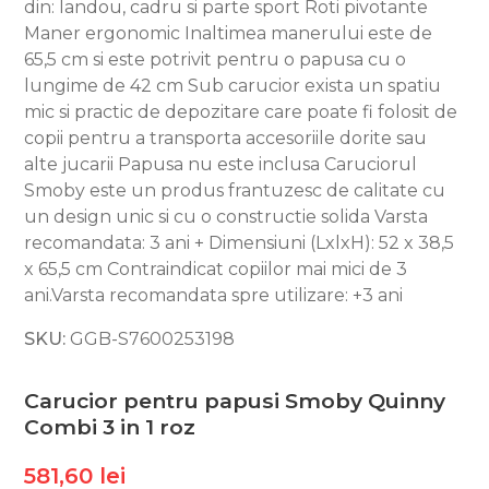
din: landou, cadru si parte sport Roti pivotante
Maner ergonomic Inaltimea manerului este de
65,5 cm si este potrivit pentru o papusa cu o
lungime de 42 cm Sub carucior exista un spatiu
mic si practic de depozitare care poate fi folosit de
copii pentru a transporta accesoriile dorite sau
alte jucarii Papusa nu este inclusa Caruciorul
Smoby este un produs frantuzesc de calitate cu
un design unic si cu o constructie solida Varsta
recomandata: 3 ani + Dimensiuni (LxlxH): 52 x 38,5
x 65,5 cm Contraindicat copiilor mai mici de 3
ani.Varsta recomandata spre utilizare: +3 ani
SKU:
GGB-S7600253198
Carucior pentru papusi Smoby Quinny
Combi 3 in 1 roz
581,60 lei