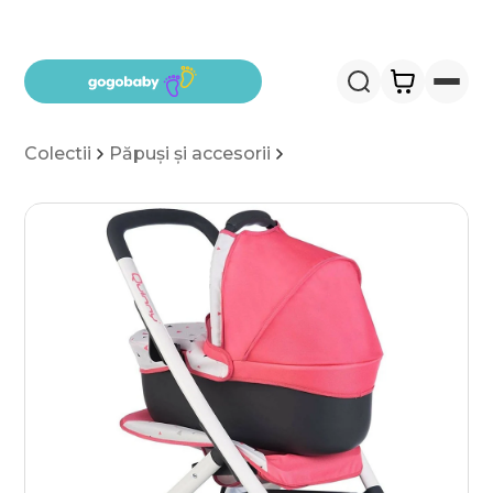
Salt la conținut
Colectii
Păpuși și accesorii