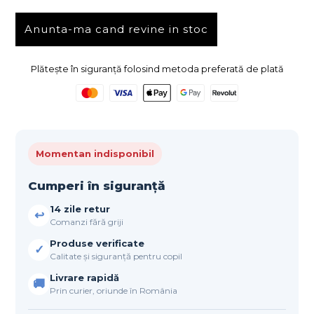
Anunta-ma cand revine in stoc
Plătește în siguranță folosind metoda preferată de plată
Momentan indisponibil
Cumperi în siguranță
14 zile retur
↩
Comanzi fără griji
Produse verificate
✓
Calitate și siguranță pentru copil
Livrare rapidă
🚚
Prin curier, oriunde în România