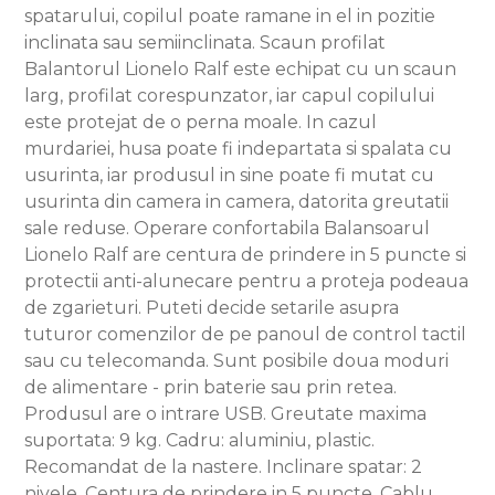
spatarului, copilul poate ramane in el in pozitie
inclinata sau semiinclinata. Scaun profilat
Balantorul Lionelo Ralf este echipat cu un scaun
larg, profilat corespunzator, iar capul copilului
este protejat de o perna moale. In cazul
murdariei, husa poate fi indepartata si spalata cu
usurinta, iar produsul in sine poate fi mutat cu
usurinta din camera in camera, datorita greutatii
sale reduse. Operare confortabila Balansoarul
Lionelo Ralf are centura de prindere in 5 puncte si
protectii anti-alunecare pentru a proteja podeaua
de zgarieturi. Puteti decide setarile asupra
tuturor comenzilor de pe panoul de control tactil
sau cu telecomanda. Sunt posibile doua moduri
de alimentare - prin baterie sau prin retea.
Produsul are o intrare USB. Greutate maxima
suportata: 9 kg. Cadru: aluminiu, plastic.
Recomandat de la nastere. Inclinare spatar: 2
nivele. Centura de prindere in 5 puncte. Cablu