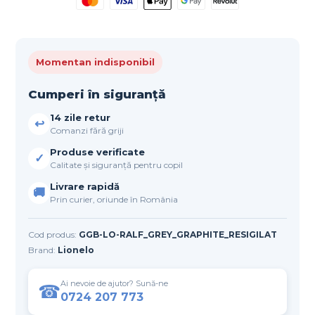
Momentan indisponibil
Cumperi în siguranță
14 zile retur
↩
Comanzi fără griji
Produse verificate
✓
Calitate și siguranță pentru copil
Livrare rapidă
🚚
Prin curier, oriunde în România
Cod produs:
GGB-LO-RALF_GREY_GRAPHITE_RESIGILAT
Brand:
Lionelo
Ai nevoie de ajutor? Sună-ne
☎
0724 207 773