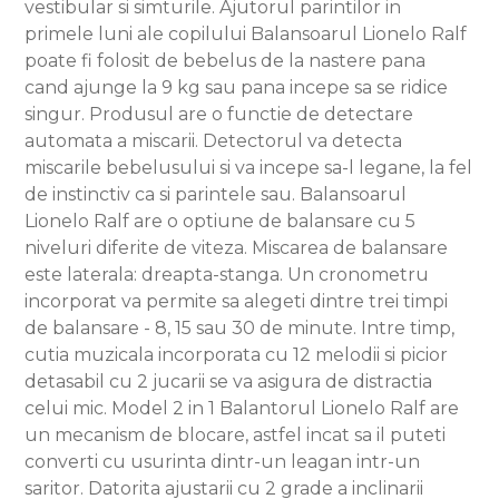
vestibular si simturile. Ajutorul parintilor in
primele luni ale copilului Balansoarul Lionelo Ralf
poate fi folosit de bebelus de la nastere pana
cand ajunge la 9 kg sau pana incepe sa se ridice
singur. Produsul are o functie de detectare
automata a miscarii. Detectorul va detecta
miscarile bebelusului si va incepe sa-l legane, la fel
de instinctiv ca si parintele sau. Balansoarul
Lionelo Ralf are o optiune de balansare cu 5
niveluri diferite de viteza. Miscarea de balansare
este laterala: dreapta-stanga. Un cronometru
incorporat va permite sa alegeti dintre trei timpi
de balansare - 8, 15 sau 30 de minute. Intre timp,
cutia muzicala incorporata cu 12 melodii si picior
detasabil cu 2 jucarii se va asigura de distractia
celui mic. Model 2 in 1 Balantorul Lionelo Ralf are
un mecanism de blocare, astfel incat sa il puteti
converti cu usurinta dintr-un leagan intr-un
saritor. Datorita ajustarii cu 2 grade a inclinarii