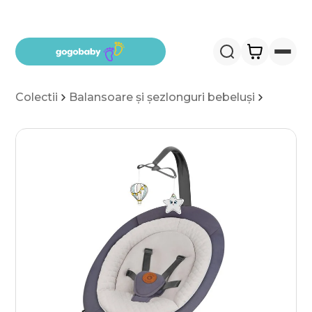
Salt la conținut
Colectii
Balansoare și șezlonguri bebeluși