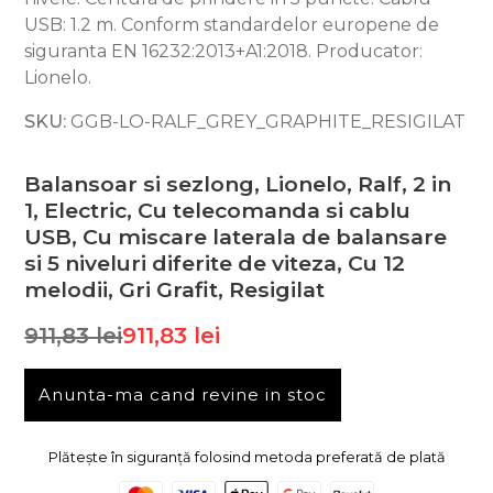
USB: 1.2 m. Conform standardelor europene de
siguranta EN 16232:2013+A1:2018. Producator:
Lionelo.
SKU:
GGB-LO-RALF_GREY_GRAPHITE_RESIGILAT
Balansoar si sezlong, Lionelo, Ralf, 2 in
1, Electric, Cu telecomanda si cablu
USB, Cu miscare laterala de balansare
si 5 niveluri diferite de viteza, Cu 12
melodii, Gri Grafit, Resigilat
911,83 lei
911,83 lei
Anunta-ma cand revine in stoc
Plătește în siguranță folosind metoda preferată de plată